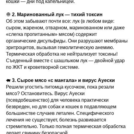
кошки — дни под капельницей.
🧅
2. Маринованный лук — тихий токсин
Об этом забывают почти все: лук (в любом виде:
сыром, жареном, отварном, маринованном или даже
«слегка пропитанным» мясом) содержит
органические дисульфиды. Они разрушают мембраны
эритроцитов, вызывая гемолитическую анемию.
Термическая обработка не нейтрализует токсины!
Съеденный вместе с шашлыком лук — двойной удар
по ЖКТ и кроветворной системе.
🐖
3. Сырое мясо «с мангала» и вирус Ауески
Решили угостить питомца кусочком, пока резали
мясо? Остановитесь. Вирус Ауески
(псевдобешенство) для человека практически
безвреден, но для собак и кошек в подавляющем
большинстве случаев летален. Специфического
лечения не существует, болезнь развивается
стремительно. Только полная термическая обработка
делает свинину безопасной.