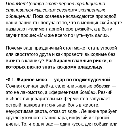
ПолиВетЦентра этот период традиционно
становится «высоким сезоном» экстренных
обращений.
Пока хозяева наслаждаются природой,
наши пациенты получают то, что в медицинской карте
называют «алиментарной перегрузкой», а в быту
звучит проще: «Мы же всего по чуть-чуть дали».
Почему ваш праздничный стол может стать угрозой
для хвостатого друга и как провести выходные без
визита в клинику?
Разбираем главные риски, о
которых важно знать каждому владельцу
.
🥩
1. Жирное мясо — удар по поджелудочной
Сочная свиная шейка, сало или жирные обрезки —
это не лакомство, а «ферментная бомба». Резкий
выброс пищеварительных ферментов запускает
острый панкреатит: сильная боль в животе,
неукротимая рвота, отказ от воды. Лечение требует
круглосуточного стационара, инфузий и строгой
диеты. То, что для вас — один кусок, для собаки или