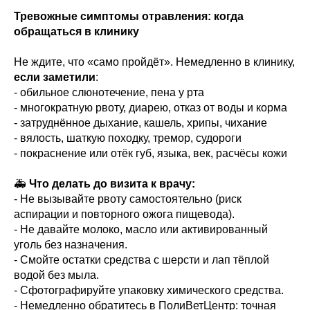
Тревожные симптомы отравления: когда
обращаться в клинику
Не ждите, что «само пройдёт». Немедленно в клинику,
если заметили
:
- обильное слюнотечение, пена у рта
- многократную рвоту, диарею, отказ от воды и корма
- затруднённое дыхание, кашель, хрипы, чихание
- вялость, шаткую походку, тремор, судороги
- покраснение или отёк губ, языка, век, расчёсы кожи
🚑
Что делать до визита к врачу:
- Не вызывайте рвоту самостоятельно (риск
аспирации и повторного ожога пищевода).
- Не давайте молоко, масло или активированный
уголь без назначения.
- Смойте остатки средства с шерсти и лап тёплой
водой без мыла.
- Сфотографируйте упаковку химического средства.
- Немедленно обратитесь в ПолиВетЦентр: точная