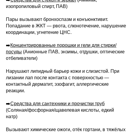
изопропиловый спирт, ПАВ)
Пары вызывают бронхоспазм и конъюнктивит.
Попадание в ЖКТ — рвота, слюнотечение, нарушение
координации, угнетение ЦНС.
➡️
Концентрированные порошки и гели для стирки/
посуды
(Анионные ПАВ, энзимы, отдушки, оптические
отбеливатели)
Нарушают липидный барьер кожи и слизистой. При
лизании лап после контакта с поверхностью —
контактный дерматит, эзофагит, аллергические
реакции.
➡️
Средства для сантехники и прочистки труб
(Соляная/фосфорная/щавелевая кислоты, едкий
натр)
Вызывают химические ожоги, отёк гортани, в тяжёлых