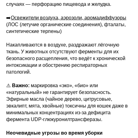
случаях — перфорацию пищевода и желудка.
➡️
Освежители воздуха, аэрозоли, аромадиффузоры
(ЛОС (летучие органические соединения), фталаты,
синтетические терпены)
Накапливаются в воздухе, раздражают лёгочную
ткань. У животных отсутствуют ферменты для их
безопасного расщепления, что ведёт к хронической
интоксикации и обострению респираторных
патологий.
⚠️
Важно:
маркировка «эко», «био» или
«натуральный» не гарантирует безопасность.
Эфирные масла (чайное дерево, цитрусовые,
эвкалипт, мята, хвойные) токсичны для кошек даже в
минимальных концентрациях из-за дефицита
фермента UDP-глюкуронилтрансферазы.
Неочевидные угрозы во время уборки