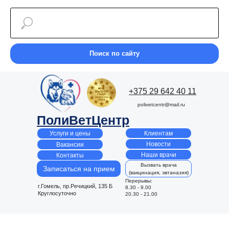
Поиск по сайту
+375 29 642 40 11
polivetcentr@mail.ru
ПолиВетЦентр
Клиентам
Услуги и цены
Новости
Вакансии
Наши врачи
Контакты
Вызвать врача
Записаться на прием
(вакцинация, эвтаназия)
Перерывы:
г.Гомель, пр.Речицкий, 135 Б
8.30 - 9.00
Круглосуточно
20.30 - 21.00