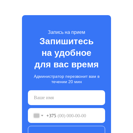
Запись на прием
Запишитесь
на удобное
для вас время
Администратор перезвонит вам в
течении 20 мин
+375