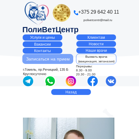
+375 29 642 40 11
polivetcentr@mail.ru
ПолиВетЦентр
Клиентам
Услуги и цены
Новости
Вакансии
Наши врачи
Контакты
Вызвать врача
Записаться на прием
(вакцинация, эвтаназия)
Перерывы:
г.Гомель, пр.Речицкий, 135 Б
8.30 - 9.00
Круглосуточно
20.30 - 21.00
Назад