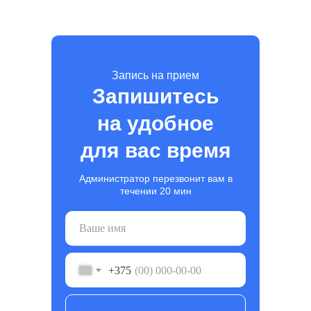
Запись на прием
Запишитесь
на удобное
для вас время
Администратор перезвонит вам в
течении 20 мин
+375