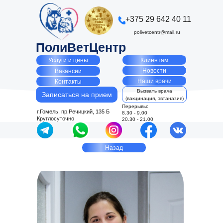
+375 29 642 40 11
polivetcentr@mail.ru
ПолиВетЦентр
Клиентам
Услуги и цены
Новости
Вакансии
Наши врачи
Контакты
Вызвать врача
Записаться на прием
(вакцинация, эвтаназия)
Перерывы:
г.Гомель, пр.Речицкий, 135 Б
8.30 - 9.00
Круглосуточно
20.30 - 21.00
Назад