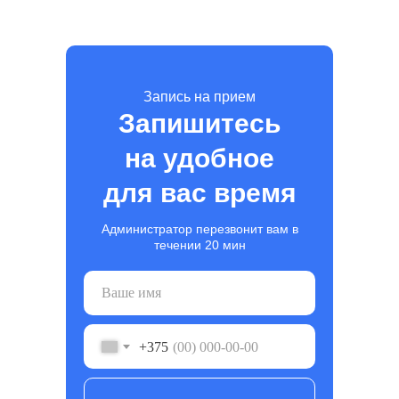
Запись на прием
Запишитесь
на удобное
для вас время
Администратор перезвонит вам в
течении 20 мин
+375