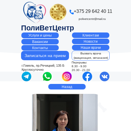
+375 29 642 40 11
polivetcentr@mail.ru
ПолиВетЦентр
Клиентам
Услуги и цены
Новости
Вакансии
Наши врачи
Контакты
Вызвать врача
Записаться на прием
(вакцинация, эвтаназия)
Перерывы:
г.Гомель, пр.Речицкий, 135 Б
8.30 - 9.00
Круглосуточно
20.30 - 21.00
Назад